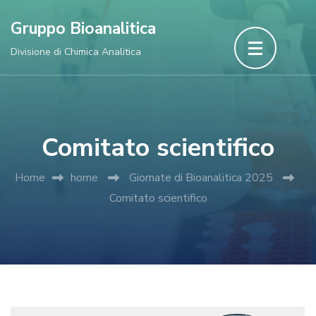
Skip
Gruppo Bioanalitica
to
Divisione di Chimica Analitica
content
(Press
Enter)
Comitato scientifico
Home
home
Giornate di Bioanalitica 2025
Comitato scientifico